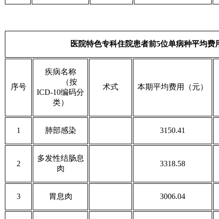
医院特色专科住院患者前5位单病种平均费
疾病名称
（按
序号
术式
本期平均费用（元）
ICD-10编码分
类）
1
肺部感染
3150.41
多发性结肠息
2
3318.58
肉
3
胃息肉
3006.04