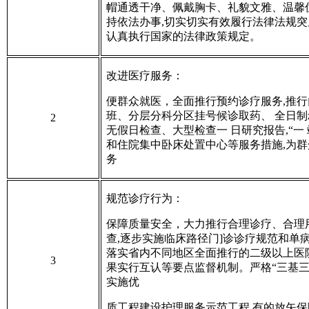
帽通透干净、佩戴胸卡、礼貌文雅、温馨
持依法办事,切实切实有效履行法律法规突
认真执行国家的法律政策规定。
改进医疗服务
：
便群众就医
，
全面推行预约诊疗服务,推行
班、分层分科分区挂号候诊取药、 全日制zj
2
无假日检查、大型检查一 日研究报告,“一
和住院集中卧床处置中心等服务措施,为
务
规范诊疗行为
：
保障质量安全
，
大力推行合理诊疗、合理
查,逐步实施临床路径门]诊诊疗规范和单病
落实省内不同地区全面推行的二级以上医
3
果实行互认等要点监督机制。严格“三基三
实施优
质工程建设护理服务示范工程,有的放矢