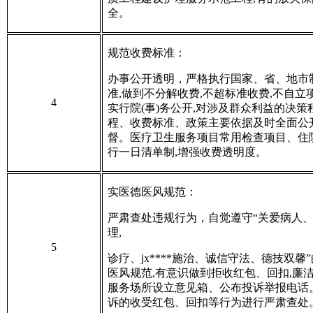
全。
规范收费标准
：
办事公开透明
，
严格执行国家、省、地市
准,做到不分解收费,不超标准收费,不自立
4
实行院(事)务公开,对涉及群众利益的决策
程、收费标准、政策主要依据及时全面公
督。医疗卫生服务项目常用检查项目、住
行一日清单制,增强收费透明度。
实医德医风规范
：
严肃查处违规行为
，
自觉遵守“关爱病人
理,
5
诊疗、jx****施治、诚信守法、德技双馨
医风规范,有意识做到拒收红包、回扣,廉
服务场所设立意见箱、公布投诉举报电话
诉的收受红包、回扣等行为进行严肃查处