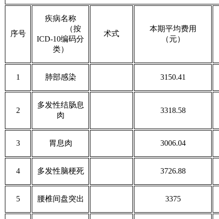
疾病名称
（按
本期平均费用
序号
术式
ICD-10编码分
（元）
类）
1
肺部感染
3150.41
多发性结肠息
2
3318.58
肉
3
胃息肉
3006.04
4
多发性脑梗死
3726.88
5
腰椎间盘突出
3375